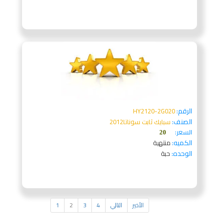
الرقم:
HY2120-2G020
الصنف:
سبايك ثابت سوناتا2012
السعر:
20
الكميه:
منتهية
الوحده:
حبة
الأخير
التالي
4
3
2
1