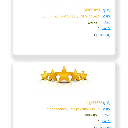
الرقم:
MB891698J
الصنف:
مساعد امامي لنسر 95-97يسار ياباني
السعر:
مخفي
الكميه:
1
الوحده:
حبة
الرقم:
f-gr33636
الصنف:
خلاط شطاف جروهيessenceجديد
السعر:
1005.05
الكميه:
1
الوحده:
حبة