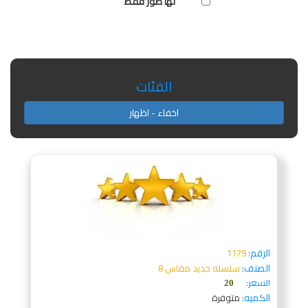
لها صور فقط
الفئات
اخفاء - اظهار
الرقم:
1179
الصنف:
سلسله حديد مقاس 8
السعر:
20
الكميه:
متوفرة