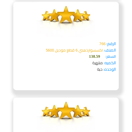
الرقم:
766
الصنف:
اكسسوارذهبي 6 قطع موديل 5600
السعر:
138.59
الكميه:
منتهية
الوحده:
حبة