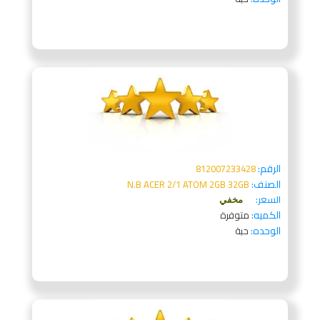
الرقم:
812007233428
الصنف:
N.B ACER 2/1 ATOM 2GB 32GB
السعر:
مخفي
الكميه:
متوفرة
الوحده:
حبة