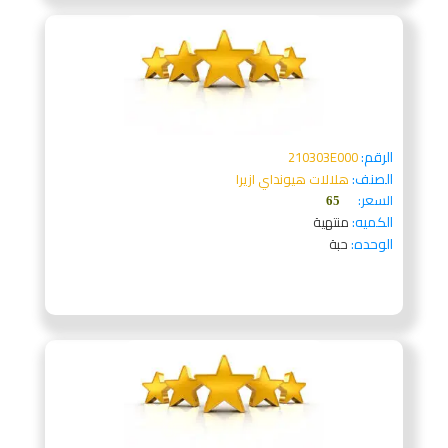
الرقم:
210303E000
الصنف:
هلالات هيونداي ازيرا
السعر:
65
الكميه:
منتهية
الوحده:
حبة