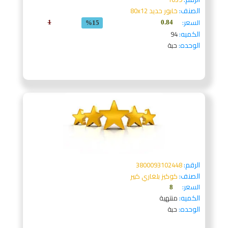
الصنف:
خابور حديد 80x12
السعر:
1
0.84
%15
الكميه:
94
الوحده:
حبة
الرقم:
3800093102448
الصنف:
كوكيز بلغاري كبير
السعر:
8
الكميه:
منتهية
الوحده:
حبة