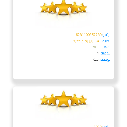
الرقم:
6281100357780
الصنف:
سلبرايز زجاج جديد
السعر:
20
الكميه:
1
الوحده:
حبة
الرقم:
1039