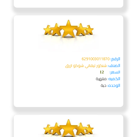
الرقم:
6291003011870
الصنف:
شنكور تيفاني شوكو ازرق
السعر:
12
الكميه:
منتهية
الوحده:
حبة