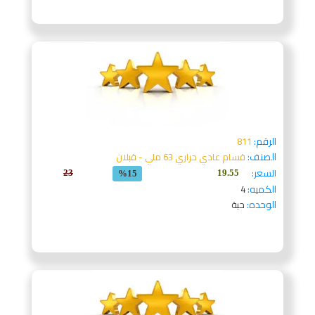
الرقم:
811
الصنف:
قسام عادي حراري 63 ملي - قبلان
السعر:
23
19.55
%15
الكميه:
4
الوحده:
حبة