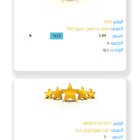
الرقم:
1336
الصنف:
مفك يد اصفر / اسود 200
السعر:
6
5.09
%15
الكميه:
4
الوحده:
حبة
الرقم:
8699141013271
الصنف:
كيك لوبوكراميل حبه
السعر:
1