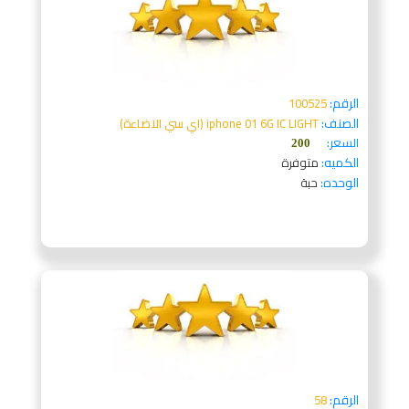
الرقم:
100525
الصنف:
iphone 01 6G IC LIGHT (اي سي الاضاءة)
السعر:
200
الكميه:
متوفرة
الوحده:
حبة
الرقم:
58