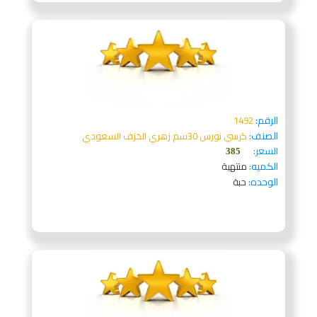
الرقم:
1492
الصنف:
كرسي نورس 30سم زهري الخزف السعودي
السعر:
385
الكميه:
منتهية
الوحده:
حبة