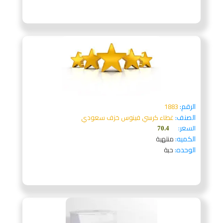
الرقم:
1883
الصنف:
غطاء كرسي فينوس خزف سعودي
السعر:
70.4
الكميه:
منتهية
الوحده:
حبة