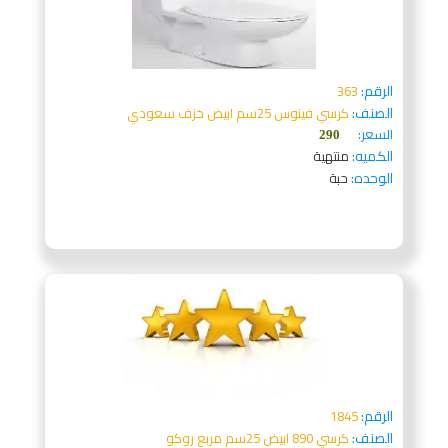
الرقم:
363
الصنف:
كرسي فينوس 25سم ابيض خزف سعودي
السعر:
290
الكميه:
منتهية
الوحده:
حبة
الرقم:
1845
الصنف:
كرسي 890 ابيض 25سم مربع روكو