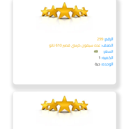
الرقم:
299
الصنف:
عده سيفون كرسي قصير 610 تاتو
السعر:
40
الكميه:
1
الوحده:
حبة