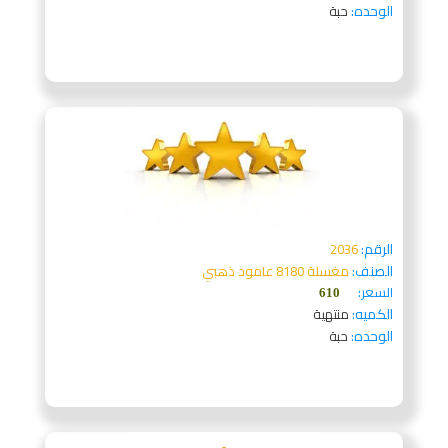
الوحده:
حبة
الرقم:
2036
الصنف:
مغسلة 8180 عامود ذهبي
السعر:
610
الكميه:
منتهية
الوحده:
حبة