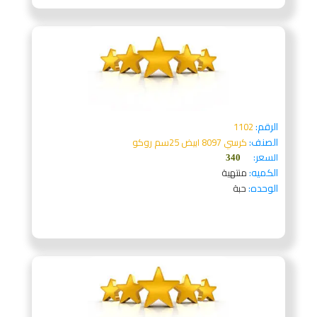
الرقم:
1102
الصنف:
كرسي 8097 ابيض 25سم روكو
السعر:
340
الكميه:
منتهية
الوحده:
حبة