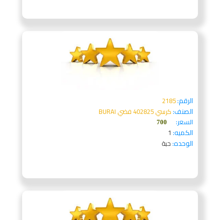
الرقم:
2185
الصنف:
كرسي 402825 فضي BURAI
السعر:
700
الكميه:
1
الوحده:
حبة