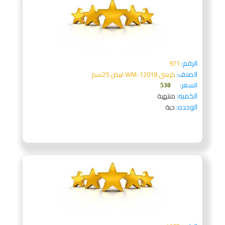
الرقم:
971
الصنف:
كرسي WM-12018 ابيض 25سم
السعر:
530
الكميه:
منتهية
الوحده:
حبة