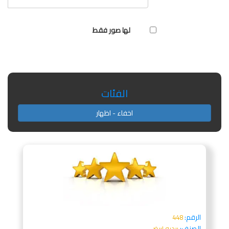
لها صور فقط
الفئات
اخفاء - اظهار
الرقم:
448
الصنف:
بيديه ابيض