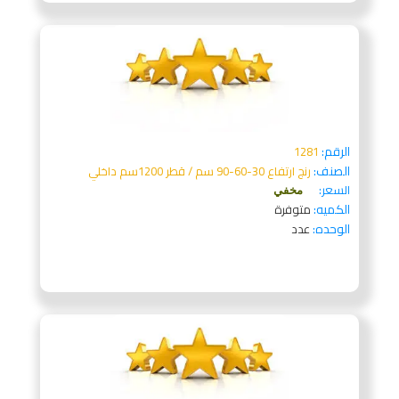
الرقم:
1281
الصنف:
رنج ارتفاع 30-60-90 سم / قطر 1200سم داخلي
السعر:
مخفي
الكميه:
متوفرة
الوحده:
عدد