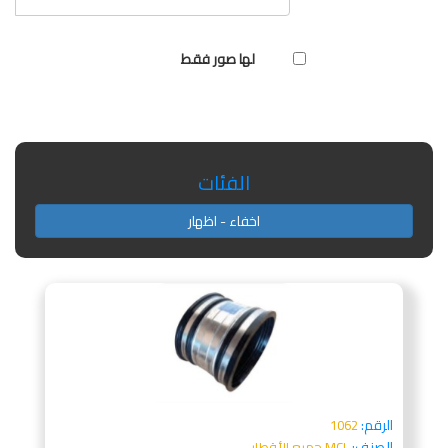
لها صور فقط
الفئات
اخفاء - اظهار
الرقم:
1062
الصنف:
MCL جميع الأقطار