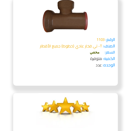
الرقم:
1103
الصنف:
T- تي فخار عادي (خطوط) جميع الأقطار
السعر:
مخفي
الكميه:
متوفرة
الوحده:
عدد