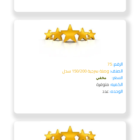
الرقم:
75
الصنف:
وصلة سرجية 150/200 سدل
السعر:
مخفي
الكميه:
متوفرة
الوحده:
عدد