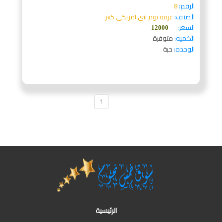
الرقم:
8
الصنف:
عرفه نوم بني امريكي كبير
السعر:
12000
الكميه:
متوفرة
الوحده:
حبة
1
الرئيسية