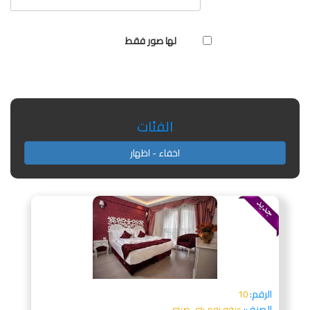
لها صور فقط
الفئات
اخفاء - اظهار
الرقم:
10
الصنف:
عرفه نوم بني صينى