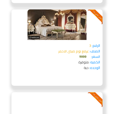
الرقم:
3
الصنف:
عرفع نوم صينى الاحمر
السعر:
9000
الكميه:
متوفرة
الوحده:
حبة