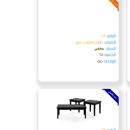
الرقم:
25
الصنف:
طقم طاولات كبير
السعر:
مخفي
الكميه:
10
الوحده:
حبة