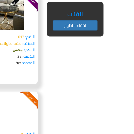
الفئات
اخفاء - اظهار
الرقم:
012
الصنف:
طقم طاولات م
السعر:
مخفي
الكميه:
32
الوحده:
حبة