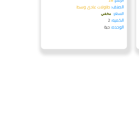
الرقم:
28
الصنف:
طاولات عادى وسط
السعر:
مخفي
الكميه:
2
الوحده:
حبة