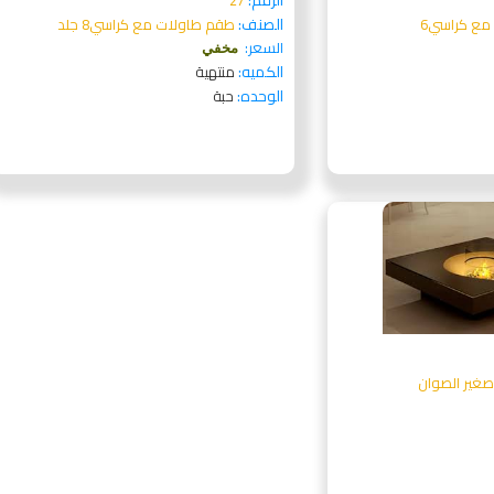
الرقم:
27
الصنف:
مع كراسي6
طقم طاولات مع كراسي8 جلد
السعر:
مخفي
الكميه:
منتهية
الوحده:
حبة
صغير الصوان