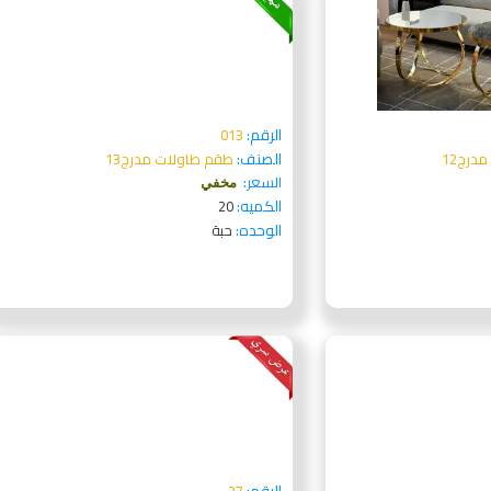
الرقم:
013
الصنف:
درج12
طقم طاولات مدرج13
السعر:
مخفي
الكميه:
20
الوحده:
حبة