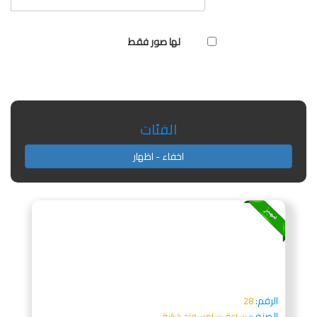
لها صور فقط
الفئات
اخفاء - اظهار
الرقم:
28
الصنف:
ساعة سامسونج ذكية