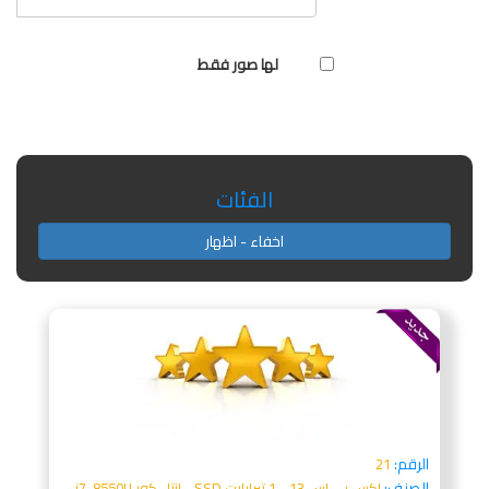
لها صور فقط
الفئات
اخفاء - اظهار
الرقم:
21
الصنف:
اكس بي اس 13 - 1 تيرابايت SSD - انتل كور i7-8550U