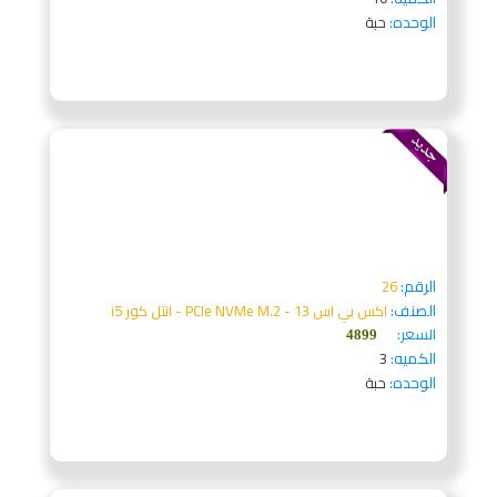
الوحده:
حبة
الرقم:
26
الصنف:
اكس بي اس 13 - PCIe NVMe M.2 - انتل كور i5
السعر:
4899
الكميه:
3
الوحده:
حبة