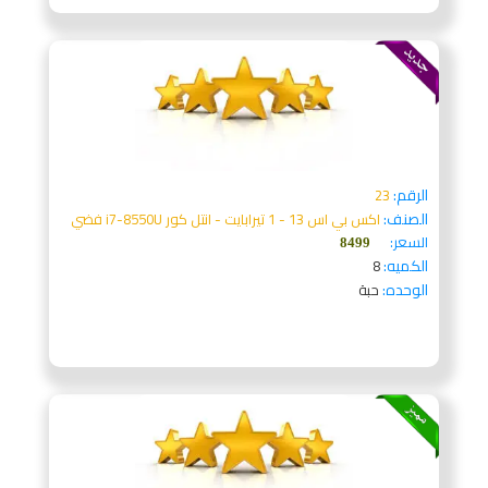
الرقم:
23
الصنف:
اكس بي اس 13 - 1 تيرابايت - انتل كور i7-8550U فضي
السعر:
8499
الكميه:
8
الوحده:
حبة