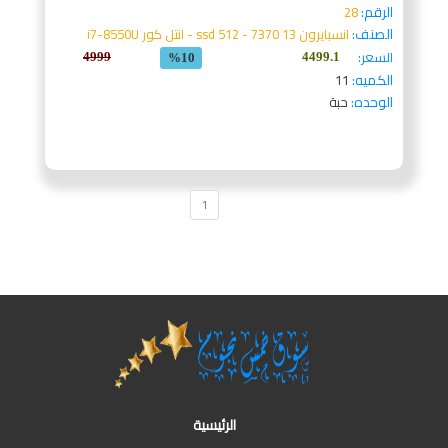
الرقم:
28
الصنف:
انسبايرون 13 7370 - 512 ssd - انتل كور i7-8550U
السعر:
4999
4499.1
%10
الكميه:
11
الوحده:
حبة
1
الرئيسية