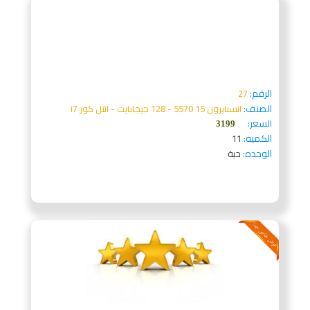
الرقم:
27
الصنف:
انسبايرون 15 5570 - 128 جيجابايت - انتل كور i7
السعر:
3199
الكميه:
11
الوحده:
حبة