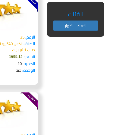
الفئات
اخفاء - اظهار
الرقم:
35
الصنف:
اكس 0
صلب 1 تيرابايت
السعر:
1699.15
الكميه:
10
الوحده:
حبة