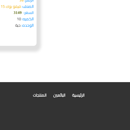
الرقم:
38
الصنف:
فيفو بوك 15 اكس 510 يو ار،قرص صلب
السعر:
3149
الكميه:
10
الوحده:
حبة
الرئيسية
البائعين
المنتجات