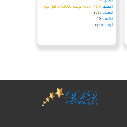
الرقم:
40
الصنف:
X556 - 15.6 بوصة ،i5-6200U انتل كور
السعر:
2098
الكميه:
10
الوحده:
حبة