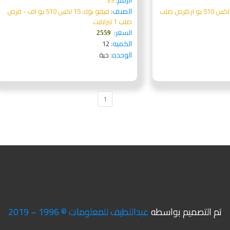
الرقم:
39
الصنف:
فيفو بوك 15 اكس 510 يو اف - قرص
صلب 1 تيرابايت
السعر:
2559
الكميه:
12
الوحده:
حبة
1
تم التصميم بواسطه
عبداللطيف للمعلومات © 1996 – 2019