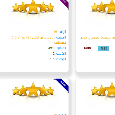
الرقم:
36
الصنف:
54 يو ايه ،كمبيوتر محمول ،قرص
زين بوك يو اكس 430 يو ان ،512
جيجابايت
السعر:
4999
1999
%15
الكميه:
12
الوحده:
حبة