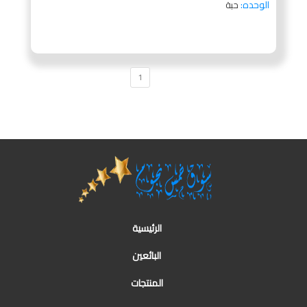
الوحده:
حبة
1
الرئيسية
البائعين
المنتجات