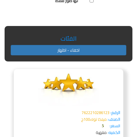
لها صور فقط
الفئات
اخفاء - اظهار
الرقم:
7622210286123
الصنف:
ميلكا توك100ج
السعر:
5
الكميه:
منتهية