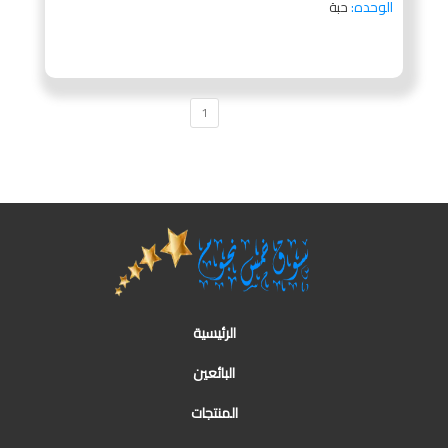
الوحده:
حبة
1
الرئيسية
البائعين
المنتجات