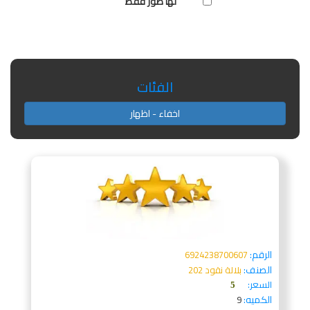
لها صور فقط
الفئات
اخفاء - اظهار
الرقم:
6924238700607
الصنف:
بلالة نقود 202
السعر:
5
الكميه:
9