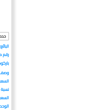
البائع:
رقم م
باركو
وصف 
السعر
نسبة 
السعر
الوحد