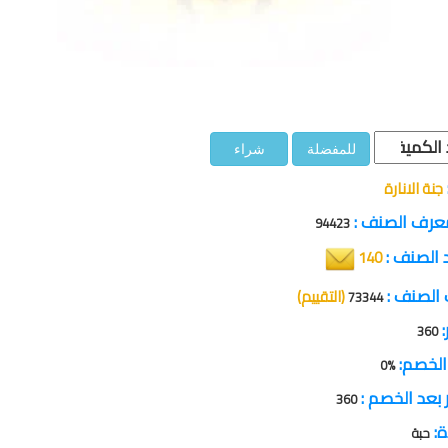
للمفضلة
شراء
جنة الانارة
عرف الصنف :
94423
د الصنف :
140
الصنف :
(التقييم)
73344
:
360
الخصم:
%0
 بعد الخصم :
360
ة:
حبة