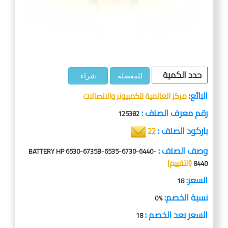
للمفضلة
شراء
البائع:
مركز العالمية للكمبيوتر والاتصالات
رقم معرف الصنف :
125382
باركود الصنف :
22
وصف الصنف :
BATTERY HP 6530-6735B-6535-6730-6440-
(التقييم)
8440
السعر:
18
نسبة الخصم:
%0
السعر بعد الخصم :
18