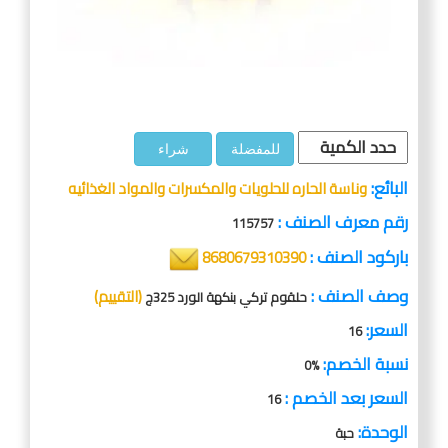
للمفضلة
شراء
البائع:
وناسة الحاره للحلويات والمكسرات والمواد الغذائيه
رقم معرف الصنف :
115757
باركود الصنف :
8680679310390
وصف الصنف :
(التقييم)
حلقوم تركي بنكهة الورد 325ج
السعر:
16
نسبة الخصم:
%0
السعر بعد الخصم :
16
الوحدة:
حبة