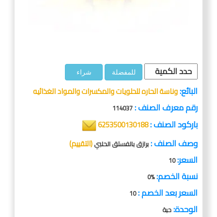
للمفضلة
شراء
البائع:
وناسة الحاره للحلويات والمكسرات والمواد الغذائيه
رقم معرف الصنف :
114037
باركود الصنف :
6253500130188
وصف الصنف :
(التقييم)
برازق بالفستق الحلبي
السعر:
10
نسبة الخصم:
%0
السعر بعد الخصم :
10
الوحدة:
حبة